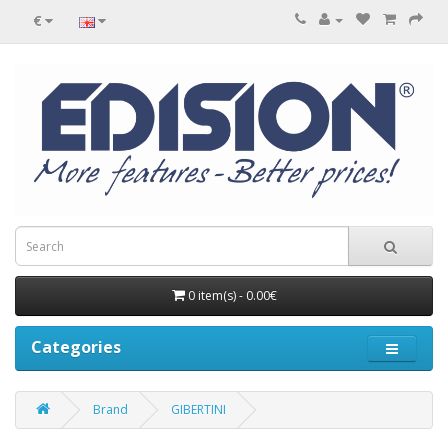
€
0 item(s) - 0.00€
Categories
Brand
GIBERTINI